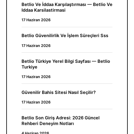
Betlio Ve İddaa Karşılaştırması — Betlio Ve
Iddaa Karsilastirmasi
17 Haziran 2026
Betlio Güvenilirlik Ve İşlem Süreçleri Sss
17 Haziran 2026
Betlio Türkiye Yerel Bilgi Sayfası — Betlio
Turkiye
17 Haziran 2026
Güvenilir Bahis Sitesi Nasıl Seçilir?
17 Haziran 2026
Betlio Son Giriş Adresi: 2026 Güncel
Rehberi Deneyim Notları
4 Haziran 2026