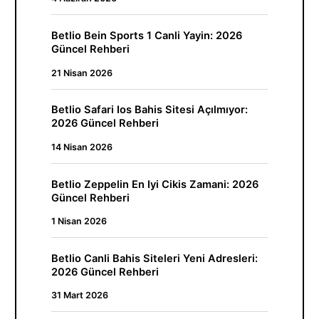
Betlio Bein Sports 1 Canli Yayin: 2026
Güncel Rehberi
21 Nisan 2026
Betlio Safari Ios Bahis Sitesi Açılmıyor:
2026 Güncel Rehberi
14 Nisan 2026
Betlio Zeppelin En Iyi Cikis Zamani: 2026
Güncel Rehberi
1 Nisan 2026
Betlio Canli Bahis Siteleri Yeni Adresleri:
2026 Güncel Rehberi
31 Mart 2026