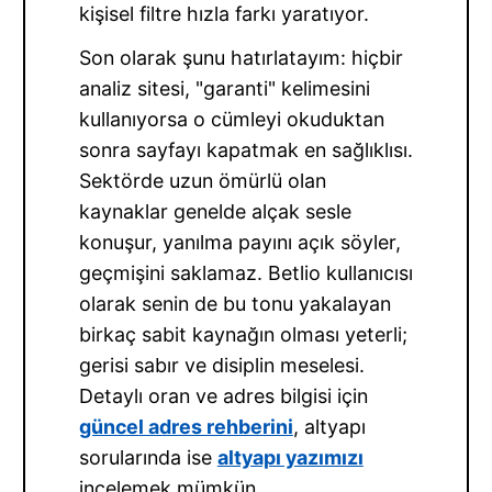
kişisel filtre hızla farkı yaratıyor.
Son olarak şunu hatırlatayım: hiçbir
analiz sitesi, "garanti" kelimesini
kullanıyorsa o cümleyi okuduktan
sonra sayfayı kapatmak en sağlıklısı.
Sektörde uzun ömürlü olan
kaynaklar genelde alçak sesle
konuşur, yanılma payını açık söyler,
geçmişini saklamaz. Betlio kullanıcısı
olarak senin de bu tonu yakalayan
birkaç sabit kaynağın olması yeterli;
gerisi sabır ve disiplin meselesi.
Detaylı oran ve adres bilgisi için
güncel adres rehberini
, altyapı
sorularında ise
altyapı yazımızı
incelemek mümkün.