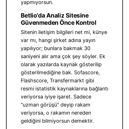
yapmıyorsun.
Betlio'da Analiz Sitesine
Güvenmeden Önce Kontrol
Sitenin iletişim bilgileri net mi, künye
var mı, hangi şirket adına yayın
yapılıyor; bunlara bakmak 30
saniyeni alır ama çok şey söyler. Ek
olarak yazılarda kaynak gösterilip
gösterilmediğine bak. Sofascore,
Flashscore, Transfermarkt gibi
resmi istatistik kaynaklarına bağlantı
veriyorsa iyiye işaret. Sadece
"uzman görüşü" deyip rakam
veriyorsa, o rakamın nereden
geldiğini bilmiyorsun demektir.