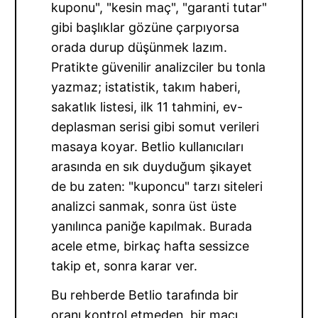
kuponu", "kesin maç", "garanti tutar"
gibi başlıklar gözüne çarpıyorsa
orada durup düşünmek lazım.
Pratikte güvenilir analizciler bu tonla
yazmaz; istatistik, takım haberi,
sakatlık listesi, ilk 11 tahmini, ev-
deplasman serisi gibi somut verileri
masaya koyar. Betlio kullanıcıları
arasında en sık duyduğum şikayet
de bu zaten: "kuponcu" tarzı siteleri
analizci sanmak, sonra üst üste
yanılınca paniğe kapılmak. Burada
acele etme, birkaç hafta sessizce
takip et, sonra karar ver.
Bu rehberde Betlio tarafında bir
oranı kontrol etmeden, bir maçı