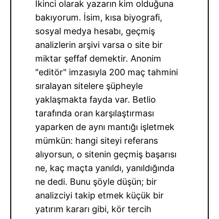
İkinci olarak yazarın kim olduğuna
bakıyorum. İsim, kısa biyografi,
sosyal medya hesabı, geçmiş
analizlerin arşivi varsa o site bir
miktar şeffaf demektir. Anonim
"editör" imzasıyla 200 maç tahmini
sıralayan sitelere şüpheyle
yaklaşmakta fayda var. Betlio
tarafında oran karşılaştırması
yaparken de aynı mantığı işletmek
mümkün: hangi siteyi referans
alıyorsun, o sitenin geçmiş başarısı
ne, kaç maçta yanıldı, yanıldığında
ne dedi. Bunu şöyle düşün; bir
analizciyi takip etmek küçük bir
yatırım kararı gibi, kör tercih