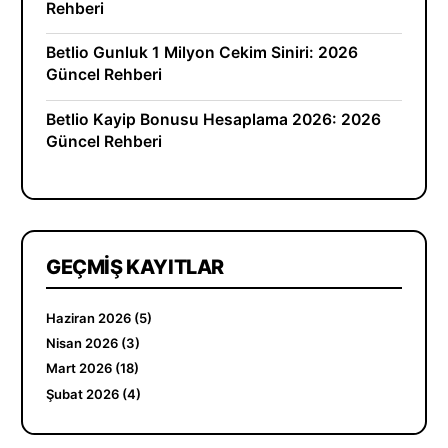
Rehberi
Betlio Gunluk 1 Milyon Cekim Siniri: 2026
Güncel Rehberi
Betlio Kayip Bonusu Hesaplama 2026: 2026
Güncel Rehberi
GEÇMIŞ KAYITLAR
Haziran 2026 (5)
Nisan 2026 (3)
Mart 2026 (18)
Şubat 2026 (4)