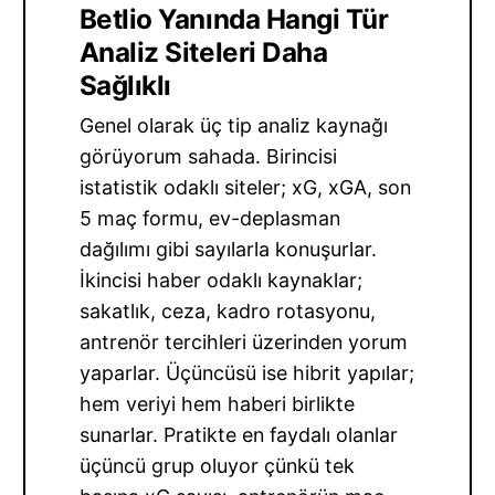
Betlio Yanında Hangi Tür
Analiz Siteleri Daha
Sağlıklı
Genel olarak üç tip analiz kaynağı
görüyorum sahada. Birincisi
istatistik odaklı siteler; xG, xGA, son
5 maç formu, ev-deplasman
dağılımı gibi sayılarla konuşurlar.
İkincisi haber odaklı kaynaklar;
sakatlık, ceza, kadro rotasyonu,
antrenör tercihleri üzerinden yorum
yaparlar. Üçüncüsü ise hibrit yapılar;
hem veriyi hem haberi birlikte
sunarlar. Pratikte en faydalı olanlar
üçüncü grup oluyor çünkü tek