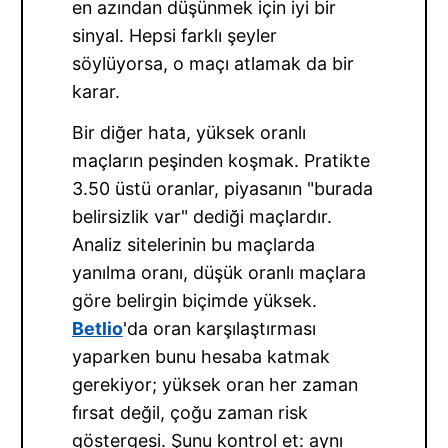
en azından düşünmek için iyi bir
sinyal. Hepsi farklı şeyler
söylüyorsa, o maçı atlamak da bir
karar.
Bir diğer hata, yüksek oranlı
maçların peşinden koşmak. Pratikte
3.50 üstü oranlar, piyasanın "burada
belirsizlik var" dediği maçlardır.
Analiz sitelerinin bu maçlarda
yanılma oranı, düşük oranlı maçlara
göre belirgin biçimde yüksek.
Betlio
'da oran karşılaştırması
yaparken bunu hesaba katmak
gerekiyor; yüksek oran her zaman
fırsat değil, çoğu zaman risk
göstergesi. Şunu kontrol et: aynı