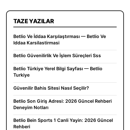
TAZE YAZILAR
Betlio Ve İddaa Karşılaştırması — Betlio Ve
Iddaa Karsilastirmasi
Betlio Güvenilirlik Ve İşlem Süreçleri Sss
Betlio Türkiye Yerel Bilgi Sayfası — Betlio
Turkiye
Güvenilir Bahis Sitesi Nasıl Seçilir?
Betlio Son Giriş Adresi: 2026 Güncel Rehberi
Deneyim Notları
Betlio Bein Sports 1 Canli Yayin: 2026 Güncel
Rehberi