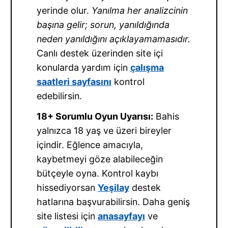
yerinde olur.
Yanılma her analizcinin
başına gelir; sorun, yanıldığında
neden yanıldığını açıklayamamasıdır.
Canlı destek üzerinden site içi
konularda yardım için
çalışma
saatleri sayfasını
kontrol
edebilirsin.
18+ Sorumlu Oyun Uyarısı:
Bahis
yalnızca 18 yaş ve üzeri bireyler
içindir. Eğlence amacıyla,
kaybetmeyi göze alabileceğin
bütçeyle oyna. Kontrol kaybı
hissediyorsan
Yeşilay
destek
hatlarına başvurabilirsin. Daha geniş
site listesi için
anasayfayı
ve