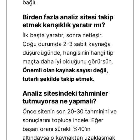
bağlı.
Birden fazla analiz sitesi takip
etmek karışıklık yaratır mı?
İlk başta yaratır, sonra netleşir.
Çoğu durumda 2-3 sabit kaynağa
düşürdüğünde, hangisinin hangi tip
maçta daha iyi olduğunu görürsün.
Önemli olan kaynak sayısı değil,
tutarlı şekilde takip etmek.
Analiz sitesindeki tahminler
tutmuyorsa ne yapmalı?
Önce sitenin son 20-30 tahminini ve
sonuçlarını topluca incele. Eğer
başarı oranı sürekli %40'ın
altındaysa o kaynaktan uzaklaşmak