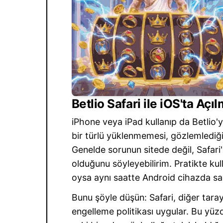
Betlio Safari ile iOS'ta A
iPhone veya iPad kullanıp da Betlio'
bir türlü yüklenmemesi, gözlemlediğim
Genelde sorunun sitede değil, Safari'
olduğunu söyleyebilirim. Pratikte kull
oysa aynı saatte Android cihazda say
Bunu şöyle düşün: Safari, diğer tarayı
engelleme politikası uygular. Bu yüzd