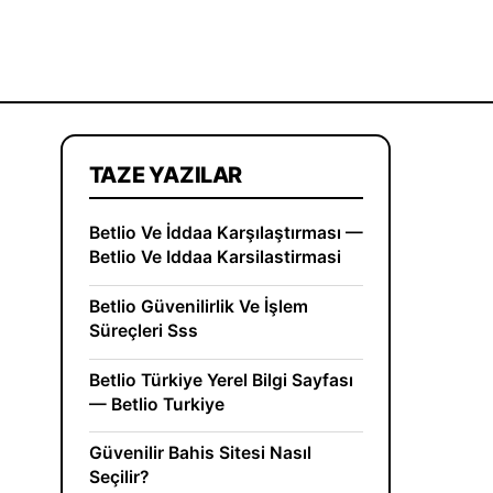
TAZE YAZILAR
Betlio Ve İddaa Karşılaştırması —
Betlio Ve Iddaa Karsilastirmasi
Betlio Güvenilirlik Ve İşlem
Süreçleri Sss
Betlio Türkiye Yerel Bilgi Sayfası
— Betlio Turkiye
Güvenilir Bahis Sitesi Nasıl
Seçilir?