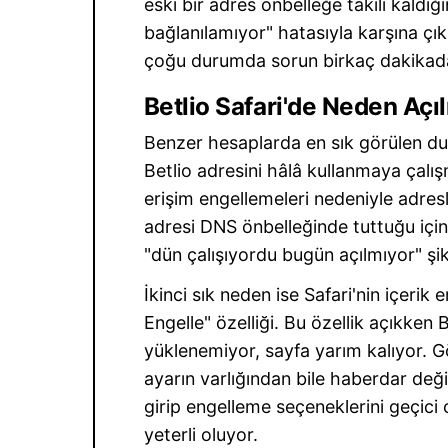
eski bir adres önbelleğe takılı kald
bağlanılamıyor" hatasıyla karşına çık
çoğu durumda sorun birkaç dakikad
Betlio Safari'de Neden Aç
Benzer hesaplarda en sık görülen dur
Betlio adresini hâlâ kullanmaya çalış
erişim engellemeleri nedeniyle adresle
adresi DNS önbelleğinde tuttuğu için 
"dün çalışıyordu bugün açılmıyor" şik
İkinci sık neden ise Safari'nin içerik e
Engelle" özelliği. Bu özellik açıkken 
yüklenemiyor, sayfa yarım kalıyor. G
ayarın varlığından bile haberdar deği
girip engelleme seçeneklerini geçic
yeterli oluyor.