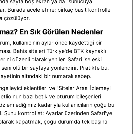
ığında sayfa boş ekran ya da "sunucuya
ar. Burada acele etme; birkaç basit kontrolle
a çözülüyor.
ılmaz? En Sık Görülen Nedenler
um, kullanıcının aylar önce kaydettiği bir
ması. Bahis siteleri Türkiye'de BTK kaynaklı
rini düzenli olarak yeniler. Safari ise eski
seni ölü bir sayfaya yönlendirir. Pratikte bu,
ayetinin altındaki bir numaralı sebep.
ngelleyici eklentileri ve "Siteler Arası İzlemeyi
Betlio'nun bazı betik ve oturum bileşenleri
özlemlediğimiz kadarıyla kullanıcıların çoğu bu
l. Şunu kontrol et: Ayarlar üzerinden Safari'ye
i olarak kapatmak, çoğu durumda tek başına