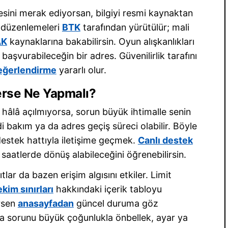
esini merak ediyorsan, bilgiyi resmi kaynaktan
m düzenlemeleri
BTK
tarafından yürütülür; mali
AK
kaynaklarına bakabilirsin. Oyun alışkanlıkları
başvurabileceğin bir adres. Güvenilirlik tarafını
eğerlendirme
yararlı olur.
erse Ne Yapmalı?
âlâ açılmıyorsa, sorun büyük ihtimalle senin
di bakım ya da adres geçiş süreci olabilir. Böyle
estek hattıyla iletişime geçmek.
Canlı destek
saatlerde dönüş alabileceğini öğrenebilirsin.
ıtlar da bazen erişim algısını etkiler. Limit
kim sınırları
hakkındaki içerik tabloyu
ersen
anasayfadan
güncel duruma göz
ama sorunu büyük çoğunlukla önbellek, ayar ya