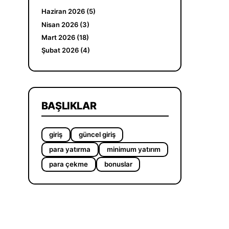
Haziran 2026 (5)
Nisan 2026 (3)
Mart 2026 (18)
Şubat 2026 (4)
BAŞLIKLAR
giriş
güncel giriş
para yatırma
minimum yatırım
para çekme
bonuslar