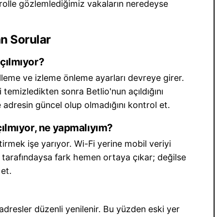
ntrolle gözlemlediğimiz vakaların neredeyse
an Sorular
açılmıyor?
leme ve izleme önleme ayarları devreye girer.
i temizledikten sonra Betlio'nun açıldığını
adresin güncel olup olmadığını kontrol et.
çılmıyor, ne yapmalıyım?
irmek işe yarıyor. Wi-Fi yerine mobil veriyi
 tarafındaysa fark hemen ortaya çıkar; değilse
et.
adresler düzenli yenilenir. Bu yüzden eski yer