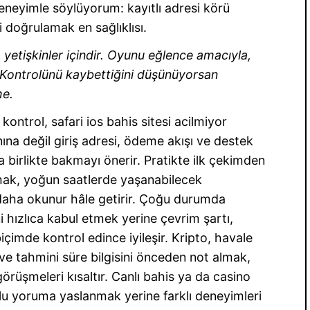
Deneyimle söylüyorum: kayıtlı adresi körü
 doğrulamak en sağlıklısı.
 yetişkinler içindir. Oyunu eğlence amacıyla,
 Kontrolünü kaybettiğini düşünüyorsan
me.
 kontrol, safari ios bahis sitesi acilmiyor
ına değil giriş adresi, ödeme akışı ve destek
a birlikte bakmayı önerir. Pratikte ilk çekimden
ak, yoğun saatlerde yaşanabilecek
i daha okunur hâle getirir. Çoğu durumda
 hızlıca kabul etmek yerine çevrim şartı,
içimde kontrol edince iyileşir. Kripto, havale
ve tahmini süre bilgisini önceden not almak,
örüşmeleri kısaltır. Canlı bahis ya da casino
mlu yoruma yaslanmak yerine farklı deneyimleri