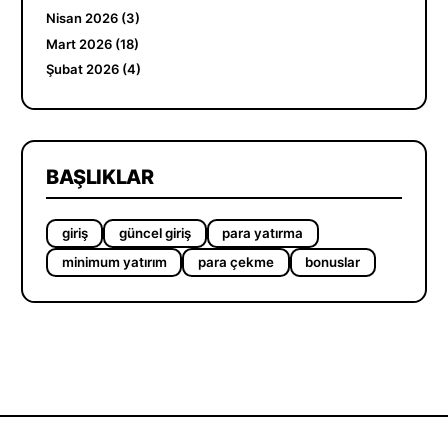
Nisan 2026 (3)
Mart 2026 (18)
Şubat 2026 (4)
BAŞLIKLAR
giriş
güncel giriş
para yatırma
minimum yatırım
para çekme
bonuslar