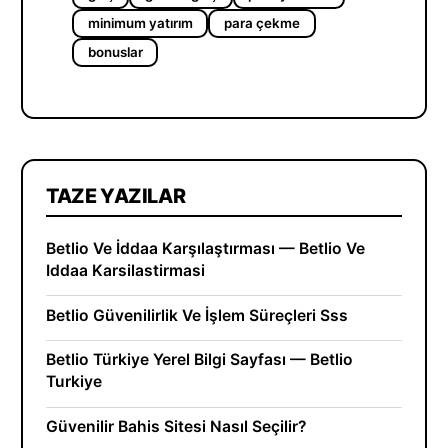
minimum yatırım
para çekme
bonuslar
TAZE YAZILAR
Betlio Ve İddaa Karşılaştırması — Betlio Ve
Iddaa Karsilastirmasi
Betlio Güvenilirlik Ve İşlem Süreçleri Sss
Betlio Türkiye Yerel Bilgi Sayfası — Betlio
Turkiye
Güvenilir Bahis Sitesi Nasıl Seçilir?