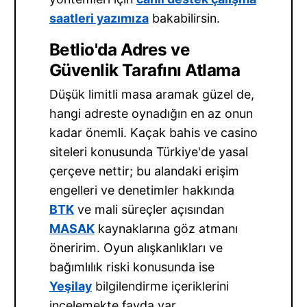
saatleri yazımıza
bakabilirsin.
Betlio'da Adres ve
Güvenlik Tarafını Atlama
Düşük limitli masa aramak güzel de,
hangi adreste oynadığın en az onun
kadar önemli. Kaçak bahis ve casino
siteleri konusunda Türkiye'de yasal
çerçeve nettir; bu alandaki erişim
engelleri ve denetimler hakkında
BTK
ve mali süreçler açısından
MASAK
kaynaklarına göz atmanı
öneririm. Oyun alışkanlıkları ve
bağımlılık riski konusunda ise
Yeşilay
bilgilendirme içeriklerini
incelemekte fayda var.