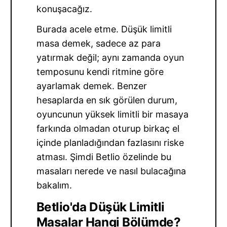
konuşacağız.
Burada acele etme. Düşük limitli
masa demek, sadece az para
yatırmak değil; aynı zamanda oyun
temposunu kendi ritmine göre
ayarlamak demek. Benzer
hesaplarda en sık görülen durum,
oyuncunun yüksek limitli bir masaya
farkında olmadan oturup birkaç el
içinde planladığından fazlasını riske
atması. Şimdi Betlio özelinde bu
masaları nerede ve nasıl bulacağına
bakalım.
Betlio'da Düşük Limitli
Masalar Hangi Bölümde?