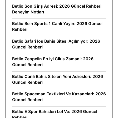
Betlio Son Giriş Adresi: 2026 Güncel Rehberi
Deneyim Notları
Betlio Bein Sports 1 Canli Yayin: 2026 Güncel
Rehberi
Betlio Safari Ios Bahis Sitesi Açılmıyor: 2026
Güncel Rehberi
Betlio Zeppelin En Iyi Cikis Zamani: 2026
Güncel Rehberi
Betlio Canli Bahis Siteleri Yeni Adresleri: 2026
Güncel Rehberi
Betlio Spaceman Taktikleri Ve Kazanclari: 2026
Güncel Rehberi
Betlio E Spor Bahisleri Lol Ve: 2026 Güncel
Rehberi