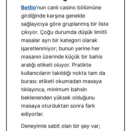
Betlio
'nun canlı casino bölümüne
girdiğinde karşına genelde
sağlayıcıya göre gruplanmış bir liste
çıkıyor. Çoğu durumda düşük limitli
masalar ayrı bir kategori olarak
işaretlenmiyor; bunun yerine her
masanın üzerinde küçük bir bahis
aralığı etiketi oluyor. Pratikte
kullanıcıların takıldığı nokta tam da
burası: etiketi okumadan masaya
tıklayınca, minimum bahsin
beklenenden yüksek olduğunu
masaya oturduktan sonra fark
ediyorlar.
Deneyimle sabit olan bir şey var;