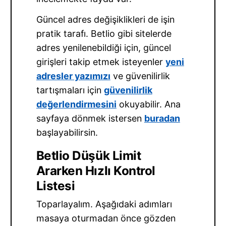
Güncel adres değişiklikleri de işin
pratik tarafı. Betlio gibi sitelerde
adres yenilenebildiği için, güncel
girişleri takip etmek isteyenler
yeni
adresler yazımızı
ve güvenilirlik
tartışmaları için
güvenilirlik
değerlendirmesini
okuyabilir. Ana
sayfaya dönmek istersen
buradan
başlayabilirsin.
Betlio Düşük Limit
Ararken Hızlı Kontrol
Listesi
Toparlayalım. Aşağıdaki adımları
masaya oturmadan önce gözden