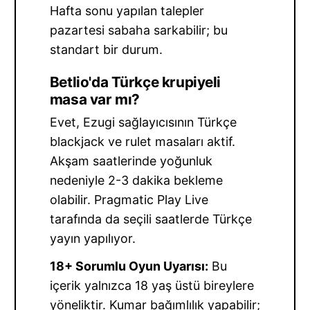
Hafta sonu yapılan talepler
pazartesi sabaha sarkabilir; bu
standart bir durum.
Betlio'da Türkçe krupiyeli
masa var mı?
Evet, Ezugi sağlayıcısının Türkçe
blackjack ve rulet masaları aktif.
Akşam saatlerinde yoğunluk
nedeniyle 2-3 dakika bekleme
olabilir. Pragmatic Play Live
tarafında da seçili saatlerde Türkçe
yayın yapılıyor.
18+ Sorumlu Oyun Uyarısı:
Bu
içerik yalnızca 18 yaş üstü bireylere
yöneliktir. Kumar bağımlılık yapabilir;