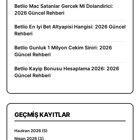
Betlio Mac Satanlar Gercek Mi Dolandirici:
2026 Güncel Rehberi
Betlio En Iyi Bet Altyapisi Hangisi: 2026 Güncel
Rehberi
Betlio Gunluk 1 Milyon Cekim Siniri: 2026
Güncel Rehberi
Betlio Kayip Bonusu Hesaplama 2026: 2026
Güncel Rehberi
GEÇMIŞ KAYITLAR
Haziran 2026 (5)
Nisan 2026 (3)