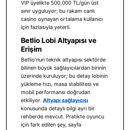
VIP üyelikte 500.000 TL/gün üst
sınır uyguluyor; bu rakam canlı
casino oynayan ortalama kullanıcı
için fazlasıyla yeterli.
Betlio Lobi Altyapısı ve
Erişim
Betlio'nun teknik altyapısı sektörde
bilinen büyük sağlayıcılardan birinin
üzerinde kuruluyor; bu detay lobinin
yükleme hızı, masa stabilitesi ve
mobil performansı doğrudan
etkiliyor.
Altyapı sağlayıcısı
konusunda detaylı bilgi ayrı bir
rehberde mevcut. Pratikte oyuncu
için fark edilen şey, sayfa