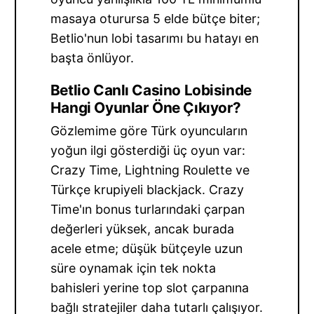
masaya oturursa 5 elde bütçe biter;
Betlio'nun lobi tasarımı bu hatayı en
başta önlüyor.
Betlio Canlı Casino Lobisinde
Hangi Oyunlar Öne Çıkıyor?
Gözlemime göre Türk oyuncuların
yoğun ilgi gösterdiği üç oyun var:
Crazy Time, Lightning Roulette ve
Türkçe krupiyeli blackjack. Crazy
Time'ın bonus turlarındaki çarpan
değerleri yüksek, ancak burada
acele etme; düşük bütçeyle uzun
süre oynamak için tek nokta
bahisleri yerine top slot çarpanına
bağlı stratejiler daha tutarlı çalışıyor.