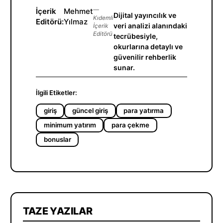
İçerik
Mehmet
—
Dijital yayıncılık ve
Kıdemli
Editörü:
Yılmaz
veri analizi alanındaki
İçerik
Editörü
tecrübesiyle,
okurlarına detaylı ve
güvenilir rehberlik
sunar.
İlgili Etiketler:
giriş
güncel giriş
para yatırma
minimum yatırım
para çekme
bonuslar
TAZE YAZILAR