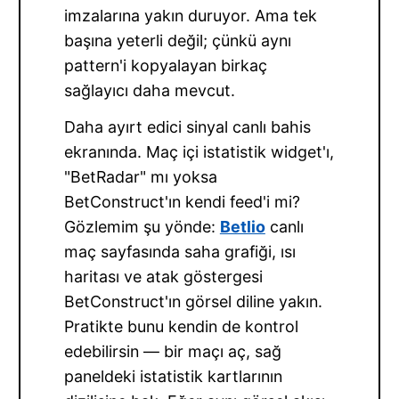
imzalarına yakın duruyor. Ama tek
başına yeterli değil; çünkü aynı
pattern'i kopyalayan birkaç
sağlayıcı daha mevcut.
Daha ayırt edici sinyal canlı bahis
ekranında. Maç içi istatistik widget'ı,
"BetRadar" mı yoksa
BetConstruct'ın kendi feed'i mi?
Gözlemim şu yönde:
Betlio
canlı
maç sayfasında saha grafiği, ısı
haritası ve atak göstergesi
BetConstruct'ın görsel diline yakın.
Pratikte bunu kendin de kontrol
edebilirsin — bir maçı aç, sağ
paneldeki istatistik kartlarının