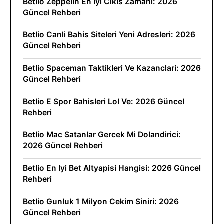
Betlio Zeppelin En Iyi Cikis Zamani: 2026
Güncel Rehberi
Betlio Canli Bahis Siteleri Yeni Adresleri: 2026
Güncel Rehberi
Betlio Spaceman Taktikleri Ve Kazanclari: 2026
Güncel Rehberi
Betlio E Spor Bahisleri Lol Ve: 2026 Güncel
Rehberi
Betlio Mac Satanlar Gercek Mi Dolandirici:
2026 Güncel Rehberi
Betlio En Iyi Bet Altyapisi Hangisi: 2026 Güncel
Rehberi
Betlio Gunluk 1 Milyon Cekim Siniri: 2026
Güncel Rehberi