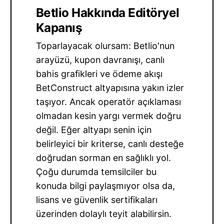
Betlio Hakkında Editöryel
Kapanış
Toparlayacak olursam: Betlio'nun
arayüzü, kupon davranışı, canlı
bahis grafikleri ve ödeme akışı
BetConstruct altyapısına yakın izler
taşıyor. Ancak operatör açıklaması
olmadan kesin yargı vermek doğru
değil. Eğer altyapı senin için
belirleyici bir kriterse, canlı desteğe
doğrudan sorman en sağlıklı yol.
Çoğu durumda temsilciler bu
konuda bilgi paylaşmıyor olsa da,
lisans ve güvenlik sertifikaları
üzerinden dolaylı teyit alabilirsin.