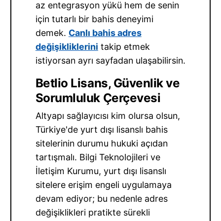
az entegrasyon yükü hem de senin
için tutarlı bir bahis deneyimi
demek.
Canlı bahis adres
değişikliklerini
takip etmek
istiyorsan ayrı sayfadan ulaşabilirsin.
Betlio Lisans, Güvenlik ve
Sorumluluk Çerçevesi
Altyapı sağlayıcısı kim olursa olsun,
Türkiye'de yurt dışı lisanslı bahis
sitelerinin durumu hukuki açıdan
tartışmalı. Bilgi Teknolojileri ve
İletişim Kurumu, yurt dışı lisanslı
sitelere erişim engeli uygulamaya
devam ediyor; bu nedenle adres
değişiklikleri pratikte sürekli