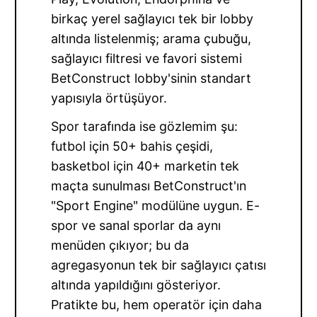
birkaç yerel sağlayıcı tek bir lobby
altında listelenmiş; arama çubuğu,
sağlayıcı filtresi ve favori sistemi
BetConstruct lobby'sinin standart
yapısıyla örtüşüyor.
Spor tarafında ise gözlemim şu:
futbol için 50+ bahis çeşidi,
basketbol için 40+ marketin tek
maçta sunulması BetConstruct'ın
"Sport Engine" modülüne uygun. E-
spor ve sanal sporlar da aynı
menüden çıkıyor; bu da
agregasyonun tek bir sağlayıcı çatısı
altında yapıldığını gösteriyor.
Pratikte bu, hem operatör için daha