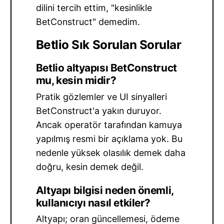
dilini tercih ettim, "kesinlikle
BetConstruct" demedim.
Betlio Sık Sorulan Sorular
Betlio altyapısı BetConstruct
mu, kesin midir?
Pratik gözlemler ve UI sinyalleri
BetConstruct'a yakın duruyor.
Ancak operatör tarafından kamuya
yapılmış resmi bir açıklama yok. Bu
nedenle yüksek olasılık demek daha
doğru, kesin demek değil.
Altyapı bilgisi neden önemli,
kullanıcıyı nasıl etkiler?
Altyapı; oran güncellemesi, ödeme