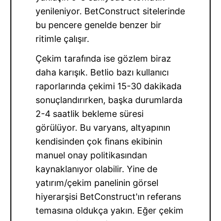
yenileniyor. BetConstruct sitelerinde
bu pencere genelde benzer bir
ritimle çalışır.
Çekim tarafında ise gözlem biraz
daha karışık. Betlio bazı kullanıcı
raporlarında çekimi 15-30 dakikada
sonuçlandırırken, başka durumlarda
2-4 saatlik bekleme süresi
görülüyor. Bu varyans, altyapının
kendisinden çok finans ekibinin
manuel onay politikasından
kaynaklanıyor olabilir. Yine de
yatırım/çekim panelinin görsel
hiyerarşisi BetConstruct'ın referans
temasına oldukça yakın. Eğer çekim