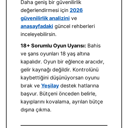
Daha geniş bir güvenilirlik
değerlendirmesi için
2026
güvenilirlik analizini
ve
anasayfadaki
güncel rehberleri
inceleyebilirsin.
18+ Sorumlu Oyun Uyarısı:
Bahis
ve şans oyunları 18 yaş altına
kapalıdır. Oyun bir eğlence aracıdır,
gelir kaynağı değildir. Kontrolünü
kaybettiğini düşünüyorsan oyunu
bırak ve
Yeşilay
destek hatlarına
başvur. Bütçeni önceden belirle,
kayıplarını kovalama, ayrılan bütçe
dışına çıkma.