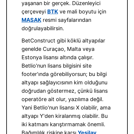
yaşanan bir gerçek. Düzenleyici
çerçeveyi
BTK
ve mali boyutu için
MASAK
resmi sayfalarından
doğrulayabilirsin.
BetConstruct gibi köklü altyapılar
genelde Curaçao, Malta veya
Estonya lisansı altında çalışır.
Betlio'nun lisans bilgisini site
footer'ında görebiliyorsun; bu bilgi
altyapı sağlayıcısının kim olduğunu
doğrudan göstermez, çünkü lisans
operatöre ait olur, yazılıma değil.
Yani Betlio'nun lisansı X olabilir, ama
altyapı Y'den kiralanmış olabilir. Bu
iki katmanı karıştırmamak önemli.
Bağımlılık riskine karşı
Yeşilay