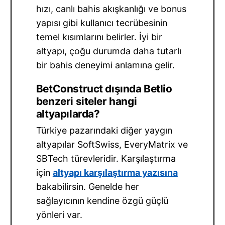
hızı, canlı bahis akışkanlığı ve bonus
yapısı gibi kullanıcı tecrübesinin
temel kısımlarını belirler. İyi bir
altyapı, çoğu durumda daha tutarlı
bir bahis deneyimi anlamına gelir.
BetConstruct dışında Betlio
benzeri siteler hangi
altyapılarda?
Türkiye pazarındaki diğer yaygın
altyapılar SoftSwiss, EveryMatrix ve
SBTech türevleridir. Karşılaştırma
için
altyapı karşılaştırma yazısına
bakabilirsin. Genelde her
sağlayıcının kendine özgü güçlü
yönleri var.